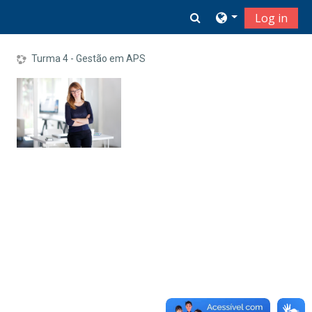
Skip to main content
Toggle search inpu
Log in
Turma 4 - Gestão em APS